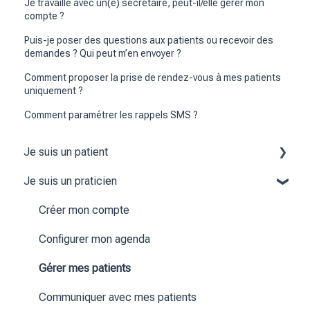
Je travaille avec un(e) secrétaire, peut-il/elle gérer mon
compte ?
Puis-je poser des questions aux patients ou recevoir des
demandes ? Qui peut m’en envoyer ?
Comment proposer la prise de rendez-vous à mes patients
uniquement ?
Comment paramétrer les rappels SMS ?
Je suis un patient
Je suis un praticien
Créer mon compte
Prendre ou gérer un rendez-vous
Créer mon compte
Gérer mon compte
Configurer mon agenda
Communiquer avec mon praticien
Gérer mes patients
Communiquer avec mes patients