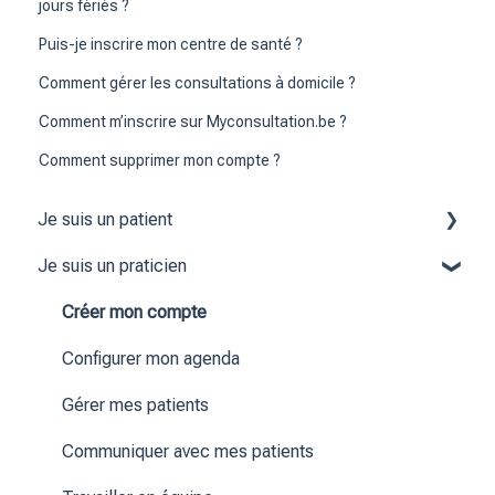
jours fériés ?
Puis-je inscrire mon centre de santé ?
Comment gérer les consultations à domicile ?
Comment m’inscrire sur Myconsultation.be ?
Comment supprimer mon compte ?
Je suis un patient
Je suis un praticien
Créer mon compte
Prendre ou gérer un rendez-vous
Créer mon compte
Gérer mon compte
Configurer mon agenda
Communiquer avec mon praticien
Gérer mes patients
Communiquer avec mes patients